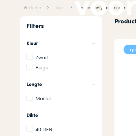
voor
Wollen sokken
Hardloops
Home
Tags
fleece panty voor kinderen
Merino wollen sokken
Werksokke
Product
Filters
Badstof sokken
Huissokken
Kleur
1 p
Zwart
Beige
Lengte
Maillot
Dikte
40 DEN