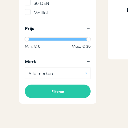
60 DEN
Maillot
Prijs
Min: €
0
Max: €
20
Merk
Alle merken