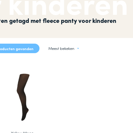
 kinderen
okken
n
en getagd met fleece panty voor kinderen
Meest bekeken
roducten gevonden
Yellow Moon