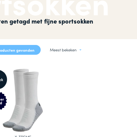
rtsokken
okken
n
en getagd met fijne sportsokken
Meest bekeken
roducten gevonden
ck
er
d
X-TREME