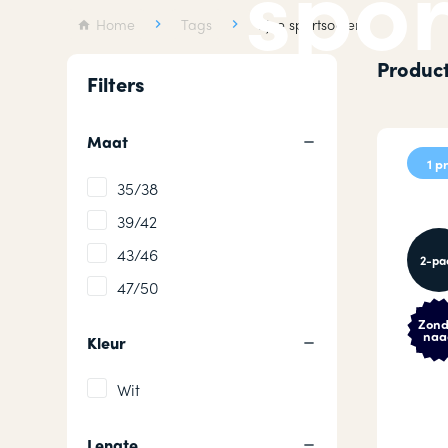
spo
Wollen sokken
Hardloops
Home
Tags
fijne sportsokken
Merino wollen sokken
Werksokke
Product
Filters
Badstof sokken
Huissokken
Maat
1 p
35/38
39/42
43/46
2-pa
47/50
Zond
naa
Kleur
Wit
Lengte