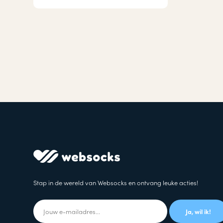
Stap in de wereld van Websocks en ontvang leuke acties!
Ja, wil ik!