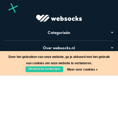
Categorieën
Over websocks.nl
Door het gebruiken van onze website, ga je akkoord met het gebruik
Bezoek ook
van cookies om onze website te verbeteren.
Dit bericht verbergen
Meer over cookies »
Stap in de wereld van Websocks en ontvang leuke acties!
Ja, wil ik!
* Lees hier de wettelijke beperkingen