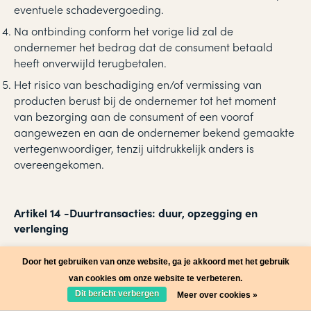
eventuele schadevergoeding.
Na ontbinding conform het vorige lid zal de
ondernemer het bedrag dat de consument betaald
heeft onverwijld terugbetalen.
Het risico van beschadiging en/of vermissing van
producten berust bij de ondernemer tot het moment
van bezorging aan de consument of een vooraf
aangewezen en aan de ondernemer bekend gemaakte
vertegenwoordiger, tenzij uitdrukkelijk anders is
overeengekomen.
Artikel 14
-
Duurtransacties: duur, opzegging en
verlenging
Opzegging:
Door het gebruiken van onze website, ga je akkoord met het gebruik
van cookies om onze website te verbeteren.
De consument kan een overeenkomst die voor
Dit bericht verbergen
Meer over cookies »