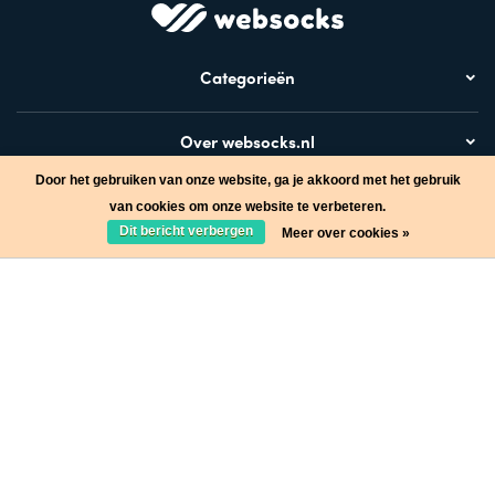
Categorieën
Over websocks.nl
Door het gebruiken van onze website, ga je akkoord met het gebruik
Bezoek ook
van cookies om onze website te verbeteren.
Dit bericht verbergen
Meer over cookies »
Stap in de wereld van Websocks en ontvang leuke acties!
Ja, wil ik!
* Lees hier de wettelijke beperkingen