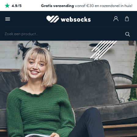
4.9/5
Gratis verzending
vanaf €30 en razendsnel in huis!