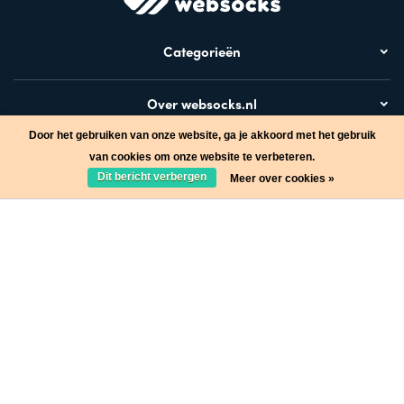
Categorieën
Over websocks.nl
Door het gebruiken van onze website, ga je akkoord met het gebruik
Bezoek ook
van cookies om onze website te verbeteren.
Dit bericht verbergen
Meer over cookies »
Stap in de wereld van Websocks en ontvang leuke acties!
Ja, wil ik!
* Lees hier de wettelijke beperkingen