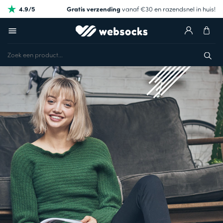
4.9/5
Gratis verzending
vanaf €30 en razendsnel in huis!