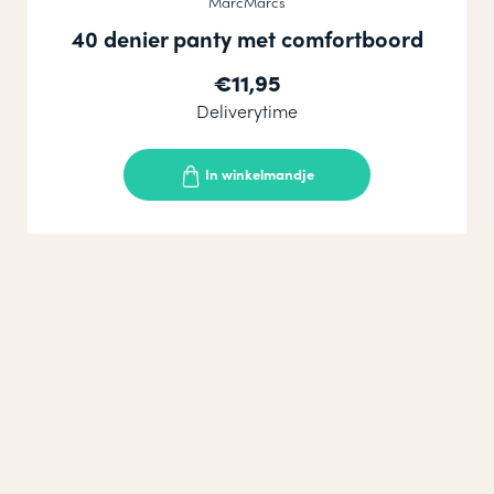
MarcMarcs
40 denier panty met comfortboord
€11,95
Deliverytime
In winkelmandje