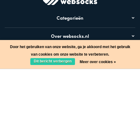
Categorieën
Over websocks.nl
Door het gebruiken van onze website, ga je akkoord met het gebruik
Bezoek ook
van cookies om onze website te verbeteren.
Dit bericht verbergen
Meer over cookies »
Stap in de wereld van Websocks en ontvang leuke acties!
Ja, wil ik!
* Lees hier de wettelijke beperkingen