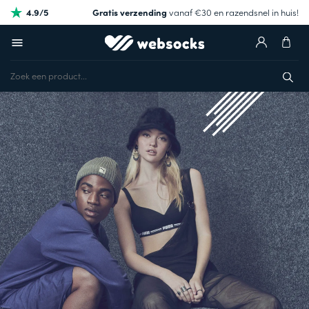
4.9/5
Gratis verzending
vanaf €30 en razendsnel in huis!