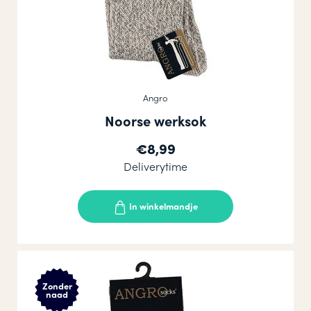
Angro
Noorse werksok
€8,99
Deliverytime
In winkelmandje
Zonder
naad