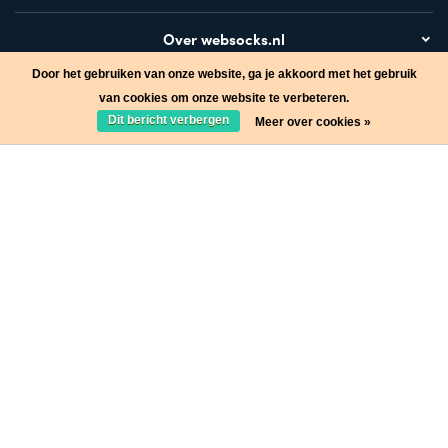
Over websocks.nl
Door het gebruiken van onze website, ga je akkoord met het gebruik
Bezoek ook
van cookies om onze website te verbeteren.
Dit bericht verbergen
Meer over cookies »
Stap in de wereld van Websocks en ontvang leuke acties!
Ja, wil ik!
* Lees hier de wettelijke beperkingen