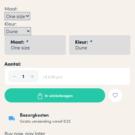
Maat:
Kleur:
Maat:
*
Kleur:
*
Aantal:
| €3,99 p/s
In winkelwagen
Bezorgkosten
Gratis verzending vanaf €25
Buy now, pay later