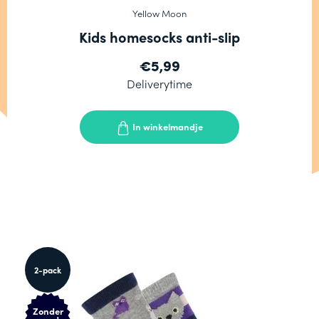
Yellow Moon
Kids homesocks anti-slip
€5,99
Deliverytime
In winkelmandje
2-pack
Zonder