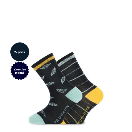
2-pack
Zonder
naad