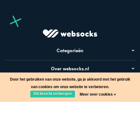
Categorieën
Over websocks.nl
Door het gebruiken van onze website, ga je akkoord met het gebruik
Bezoek ook
van cookies om onze website te verbeteren.
Dit bericht verbergen
Meer over cookies »
Stap in de wereld van Websocks en ontvang leuke acties!
Ja, wil ik!
* Lees hier de wettelijke beperkingen