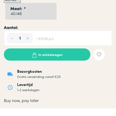
Maat:
*
Aantal:
| €9,99 p/s
In winkelwagen
Bezorgkosten
Gratis verzending vanaf €25
Levertijd
1-2 werkdagen
Buy now, pay later