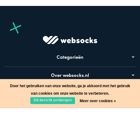
Categorieën
Over websocks.nl
Door het gebruiken van onze website, ga je akkoord met het gebruik
Bezoek ook
van cookies om onze website te verbeteren.
Dit bericht verbergen
Meer over cookies »
Stap in de wereld van Websocks en ontvang leuke acties!
Ja, wil ik!