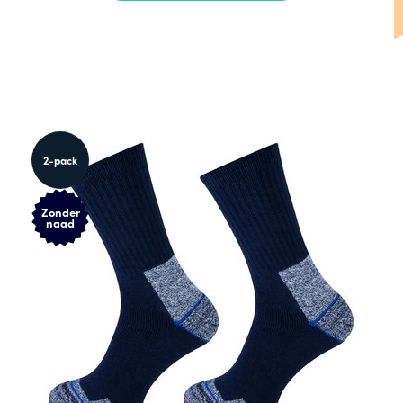
2-pack
Zonder
naad