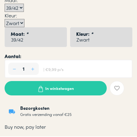
Maat:
Kleur:
Maat:
*
Kleur:
*
Aantal:
| €9,99 p/s
In winkelwagen
Bezorgkosten
Gratis verzending vanaf €25
Buy now, pay later