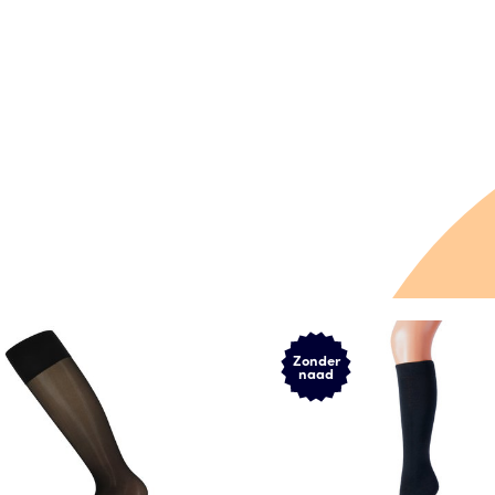
Zonder
naad