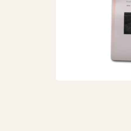
Wollen sokken
Hardloops
Merino wollen sokken
Werksokke
Badstof sokken
Huissokken