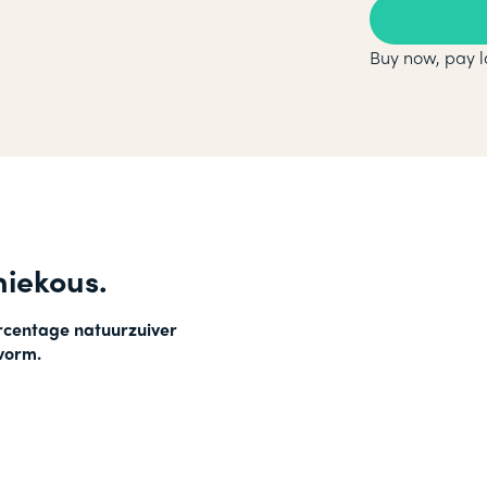
Buy now, pay l
iekous.
rcentage natuurzuiver
vorm.