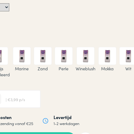
js
Marine
Zand
Perle
Wineblush
Mokka
Wit
leerd
| €3,99 p/s
osten
Levertijd
rzending vanaf €25
1-2 werkdagen