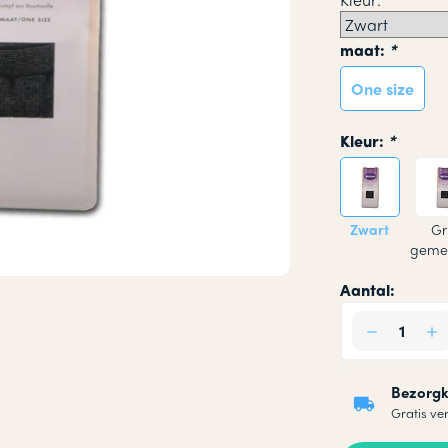
okken
maat:
*
n
One size
Kleur:
*
Zwart
Gri
geme
Aantal:
Bezorgk
Gratis ve