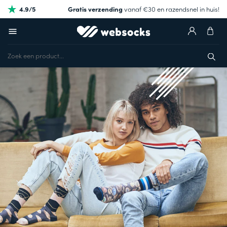
4.9/5
Gratis verzending
vanaf €30 en razendsnel in huis!