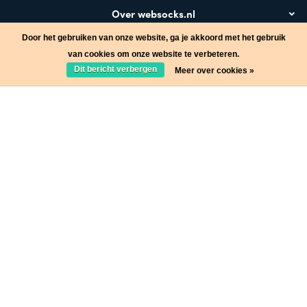
Over websocks.nl
Door het gebruiken van onze website, ga je akkoord met het gebruik
Bezoek ook
van cookies om onze website te verbeteren.
Dit bericht verbergen
Meer over cookies »
Stap in de wereld van Websocks en ontvang leuke acties!
Ja, wil ik!
* Lees hier de wettelijke beperkingen