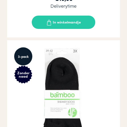
Deliverytime
In winkelmandje
3-pack
Zonder
naad