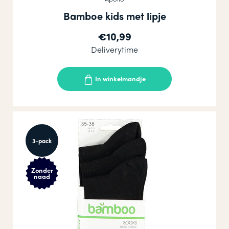
Bamboe kids met lipje
€10,99
Deliverytime
In winkelmandje
3-pack
Zonder
naad