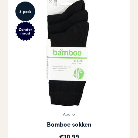
3-pack
Zonder
naad
Apollo
Bamboe sokken
€10,99