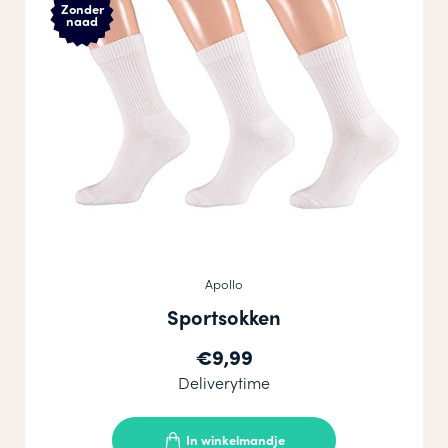
Zonder
naad
Apollo
Sportsokken
€9,99
Deliverytime
In winkelmandje