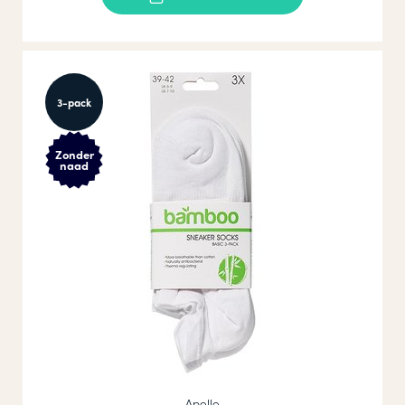
3-pack
Zonder
naad
Apollo