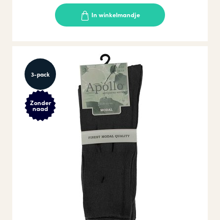
In winkelmandje
3-pack
Zonder
naad