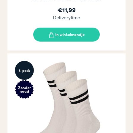
€11,99
Deliverytime
In winkelmandje
3-pack
Zonder
naad