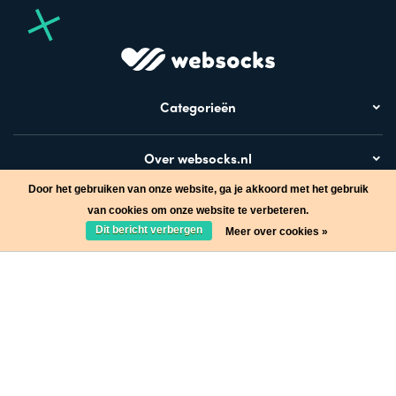
Categorieën
Over websocks.nl
Door het gebruiken van onze website, ga je akkoord met het gebruik
Bezoek ook
van cookies om onze website te verbeteren.
Dit bericht verbergen
Meer over cookies »
Stap in de wereld van Websocks en ontvang leuke acties!
Ja, wil ik!
* Lees hier de wettelijke beperkingen