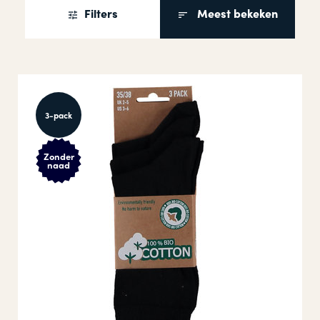
Filters
Meest bekeken
3-pack
Zonder
naad