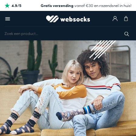
4.9/5
Gratis verzending
vanaf €30 en razendsnel in huis!