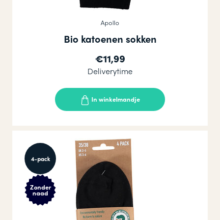
Apollo
Bio katoenen sokken
€11,99
Deliverytime
In winkelmandje
4-pack
Zonder
naad