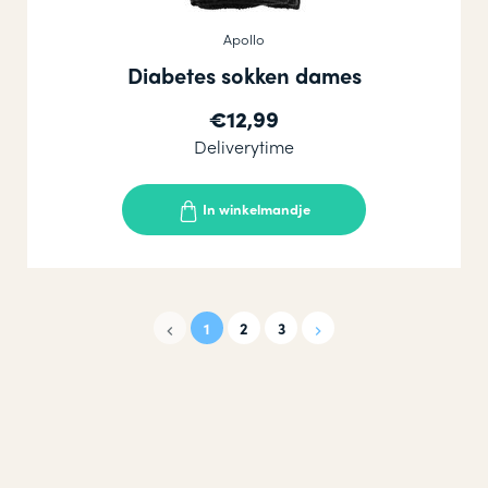
Apollo
Diabetes sokken dames
€12,99
Deliverytime
In winkelmandje
1
2
3